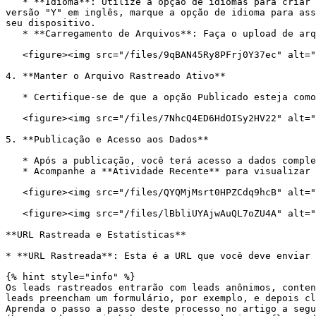
   * **Idioma**: Utilize a opção de idiomas para criar arquivos equivalentes em diferentes línguas. Por exemplo, se você criar um arquivo "X" em português e uma 
versão "Y" em inglês, marque a opção de idioma para ass
seu dispositivo.

   * **Carregamento de Arquivos**: Faça o upload de arquivos do seu computador ou da nuvem. Você pode adicionar diversos tipos de arquivos, como e-books e imagens.

   <figure><img src="/files/9qBAN45Ry8PFrj0Y37ec" alt=""><figcaption></figcaption></figure>

4. **Manter o Arquivo Rastreado Ativo**

   * Certifique-se de que a opção Publicado esteja como “Sim” esteja selecionada para que o arquivo rastreado permaneça ativo.

   <figure><img src="/files/7NhcQ4ED6HdOISy2HV22" alt=""><figcaption></figcaption></figure>

5. **Publicação e Acesso aos Dados**

   * Após a publicação, você terá acesso a dados completos sobre o desempenho dos seus arquivos rastreados.

   * Acompanhe a **Atividade Recente** para visualizar quem editou o arquivo, juntamente com a data e hora da modificação.

   <figure><img src="/files/QYQMjMsrt0HPZCdq9hcB" alt=""><figcaption></figcaption></figure>

   <figure><img src="/files/lBbliUYAjwAuQL7oZU4A" alt=""><figcaption></figcaption></figure>

**URL Rastreada e Estatísticas**

* **URL Rastreada**: Esta é a URL que você deve enviar 
{% hint style="info" %}

Os leads rastreados entrarão com leads anônimos, conten
leads preencham um formulário, por exemplo, e depois cl
Aprenda o passo a passo deste processo no artigo a segu