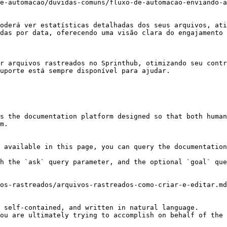
e-automacao/duvidas-comuns/fluxo-de-automacao-enviando-a
oderá ver estatísticas detalhadas dos seus arquivos, ati
das por data, oferecendo uma visão clara do engajamento 
r arquivos rastreados no Sprinthub, otimizando seu contr
uporte está sempre disponível para ajudar.

s the documentation platform designed so that both human
m.

 available in this page, you can query the documentation
h the `ask` query parameter, and the optional `goal` que
os-rastreados/arquivos-rastreados-como-criar-e-editar.md
 self-contained, and written in natural language.

ou are ultimately trying to accomplish on behalf of the 