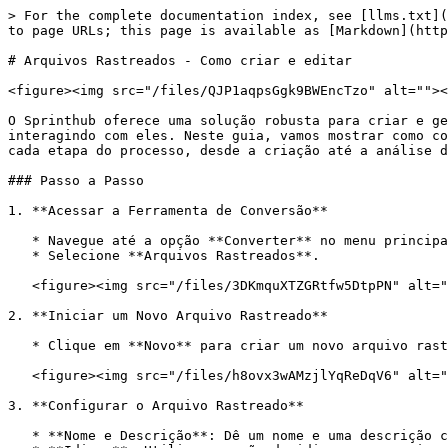
> For the complete documentation index, see [llms.txt](
to page URLs; this page is available as [Markdown](http
# Arquivos Rastreados - Como criar e editar

<figure><img src="/files/QJP1aqpsGgk9BWEncTzo" alt=""><
O Sprinthub oferece uma solução robusta para criar e ge
interagindo com eles. Neste guia, vamos mostrar como co
cada etapa do processo, desde a criação até a análise d
### Passo a Passo

1. **Acessar a Ferramenta de Conversão**

   * Navegue até a opção **Converter** no menu principal.

   * Selecione **Arquivos Rastreados**.

   <figure><img src="/files/3DKmquXTZGRtfw5DtpPN" alt=""><figcaption></figcaption></figure>

2. **Iniciar um Novo Arquivo Rastreado**

   * Clique em **Novo** para criar um novo arquivo rastreado.

   <figure><img src="/files/h8ovx3wAMzjlYqReDqV6" alt=""><figcaption></figcaption></figure>

3. **Configurar o Arquivo Rastreado**

   * **Nome e Descrição**: Dê um nome e uma descrição clara e informativa para seu arquivo rastreado.
