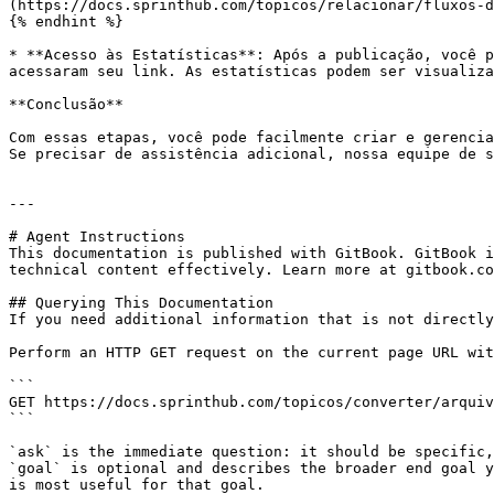
(https://docs.sprinthub.com/topicos/relacionar/fluxos-d
{% endhint %}

* **Acesso às Estatísticas**: Após a publicação, você p
acessaram seu link. As estatísticas podem ser visualiza
**Conclusão**

Com essas etapas, você pode facilmente criar e gerencia
Se precisar de assistência adicional, nossa equipe de s
---

# Agent Instructions

This documentation is published with GitBook. GitBook i
technical content effectively. Learn more at gitbook.co
## Querying This Documentation

If you need additional information that is not directly
Perform an HTTP GET request on the current page URL wit
```

GET https://docs.sprinthub.com/topicos/converter/arquiv
```

`ask` is the immediate question: it should be specific,
`goal` is optional and describes the broader end goal y
is most useful for that goal.
