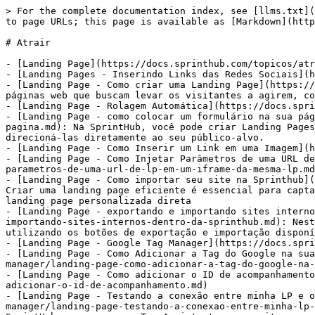
> For the complete documentation index, see [llms.txt](
to page URLs; this page is available as [Markdown](http
# Atrair

- [Landing Page](https://docs.sprinthub.com/topicos/atr
- [Landing Pages - Inserindo Links das Redes Sociais](h
- [Landing Page - Como criar uma Landing Page](https://
páginas web que buscam levar os visitantes a agirem, co
- [Landing Page - Rolagem Automática](https://docs.spri
- [Landing Page - como colocar um formulário na sua pág
pagina.md): Na SprintHub, você pode criar Landing Pages
direcioná-las diretamente ao seu público-alvo.

- [Landing Page - Como Inserir um Link em uma Imagem](h
- [Landing Page - Como Injetar Parâmetros de uma URL de
parametros-de-uma-url-de-lp-em-um-iframe-da-mesma-lp.md
- [Landing Page - Como importar seu site na Sprinthub](
Criar uma landing page eficiente é essencial para capta
landing page personalizada direta

- [Landing Page - exportando e importando sites interno
importando-sites-internos-dentro-da-sprinthub.md): Nest
utilizando os botões de exportação e importação disponí
- [Landing Page - Google Tag Manager](https://docs.spri
- [Landing Page - Como Adicionar a Tag do Google na sua
manager/landing-page-como-adicionar-a-tag-do-google-na-
- [Landing Page - Como adicionar o ID de acompanhamento
adicionar-o-id-de-acompanhamento.md)

- [Landing Page - Testando a conexão entre minha LP e o
manager/landing-page-testando-a-conexao-entre-minha-lp-