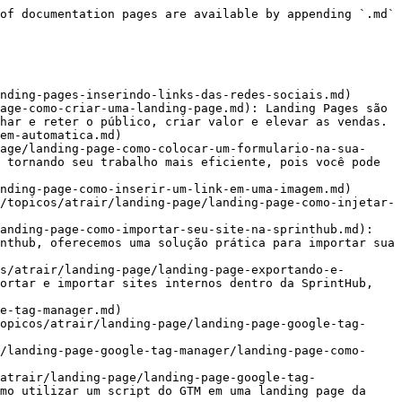
of documentation pages are available by appending `.md` 
nding-pages-inserindo-links-das-redes-sociais.md)

age-como-criar-uma-landing-page.md): Landing Pages são 
har e reter o público, criar valor e elevar as vendas.

em-automatica.md)

age/landing-page-como-colocar-um-formulario-na-sua-
 tornando seu trabalho mais eficiente, pois você pode 
nding-page-como-inserir-um-link-em-uma-imagem.md)

/topicos/atrair/landing-page/landing-page-como-injetar-
anding-page-como-importar-seu-site-na-sprinthub.md): 
nthub, oferecemos uma solução prática para importar sua 
s/atrair/landing-page/landing-page-exportando-e-
ortar e importar sites internos dentro da SprintHub, 
e-tag-manager.md)

opicos/atrair/landing-page/landing-page-google-tag-
/landing-page-google-tag-manager/landing-page-como-
atrair/landing-page/landing-page-google-tag-
mo utilizar um script do GTM em uma landing page da 