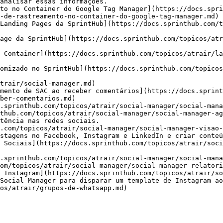
analisar essas informações.

to no Container do Google Tag Manager](https://docs.spri
-de-rastreamento-no-container-do-google-tag-manager.md)

Landing Pages da SprintHub](https://docs.sprinthub.com/t
age da SprintHub](https://docs.sprinthub.com/topicos/atr
 Container](https://docs.sprinthub.com/topicos/atrair/l
omizado no SprintHub](https://docs.sprinthub.com/topicos
trair/social-manager.md)

mento de SAC ao receber comentários](https://docs.sprint
ber-comentarios.md)

.sprinthub.com/topicos/atrair/social-manager/social-mana
thub.com/topicos/atrair/social-manager/social-manager-ag
tência nas redes sociais.

.com/topicos/atrair/social-manager/social-manager-visao-
stagens no Facebook, Instagram e LinkedIn e criar conteú
 Sociais](https://docs.sprinthub.com/topicos/atrair/soc
.sprinthub.com/topicos/atrair/social-manager/social-mana
om/topicos/atrair/social-manager/social-manager-relatori
 Instagram](https://docs.sprinthub.com/topicos/atrair/s
Social Manager para disparar um template de Instagram ao
os/atrair/grupos-de-whatsapp.md)
