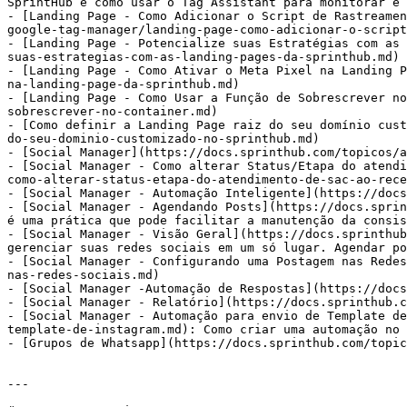
SprintHub e como usar o Tag Assistant para monitorar e 
- [Landing Page - Como Adicionar o Script de Rastreamen
google-tag-manager/landing-page-como-adicionar-o-script
- [Landing Page - Potencialize suas Estratégias com as 
suas-estrategias-com-as-landing-pages-da-sprinthub.md)

- [Landing Page - Como Ativar o Meta Pixel na Landing P
na-landing-page-da-sprinthub.md)

- [Landing Page - Como Usar a Função de Sobrescrever no
sobrescrever-no-container.md)

- [Como definir a Landing Page raiz do seu domínio cust
do-seu-dominio-customizado-no-sprinthub.md)

- [Social Manager](https://docs.sprinthub.com/topicos/a
- [Social Manager - Como alterar Status/Etapa do atendi
como-alterar-status-etapa-do-atendimento-de-sac-ao-rece
- [Social Manager - Automação Inteligente](https://docs
- [Social Manager - Agendando Posts](https://docs.sprin
é uma prática que pode facilitar a manutenção da consis
- [Social Manager - Visão Geral](https://docs.sprinthub
gerenciar suas redes sociais em um só lugar. Agendar po
- [Social Manager - Configurando uma Postagem nas Redes
nas-redes-sociais.md)

- [Social Manager -Automação de Respostas](https://docs
- [Social Manager - Relatório](https://docs.sprinthub.c
- [Social Manager - Automação para envio de Template de
template-de-instagram.md): Como criar uma automação no 
- [Grupos de Whatsapp](https://docs.sprinthub.com/topic
---
