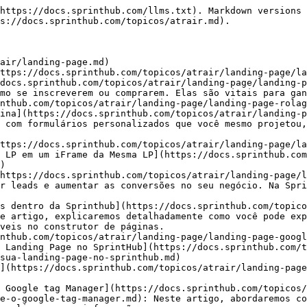
https://docs.sprinthub.com/llms.txt). Markdown versions 
s://docs.sprinthub.com/topicos/atrair.md).

air/landing-page.md)

ttps://docs.sprinthub.com/topicos/atrair/landing-page/la
docs.sprinthub.com/topicos/atrair/landing-page/landing-p
mo se inscreverem ou comprarem. Elas são vitais para gan
nthub.com/topicos/atrair/landing-page/landing-page-rolag
ina](https://docs.sprinthub.com/topicos/atrair/landing-p
 com formulários personalizados que você mesmo projetou,
ttps://docs.sprinthub.com/topicos/atrair/landing-page/la
 LP em um iFrame da Mesma LP](https://docs.sprinthub.com
)

https://docs.sprinthub.com/topicos/atrair/landing-page/l
r leads e aumentar as conversões no seu negócio. Na Spri
s dentro da Sprinthub](https://docs.sprinthub.com/topico
e artigo, explicaremos detalhadamente como você pode exp
veis no construtor de páginas.

nthub.com/topicos/atrair/landing-page/landing-page-googl
 Landing Page no SprintHub](https://docs.sprinthub.com/t
sua-landing-page-no-sprinthub.md)

](https://docs.sprinthub.com/topicos/atrair/landing-page
 Google tag Manager](https://docs.sprinthub.com/topicos/
e-o-google-tag-manager.md): Neste artigo, abordaremos co