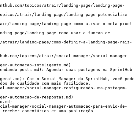
nthub.com/topicos/atrair/landing-page/landing-page-
opicos/atrair/landing-page/landing-page-potencialize-
air/landing-page/landing-page-como-ativar-o-meta-pixel-
anding-page/landing-page-como-usar-a-funcao-de-
/atrair/landing-page/como-definir-a-landing-page-raiz-
hub.com/topicos/atrair/social-manager/social-manager-
ger-automacao-inteligente.md)

endando-posts.md): Agendar suas postagens na SprintHub 
geral.md): Com o Social Manager da SprintHub, você pode 
dos de qualidade com mais facilidade.

ial-manager/social-manager-configurando-uma-postagem-
ger-automacao-de-respostas.md)

o.md)

ocial-manager/social-manager-automacao-para-envio-de-
 receber comentários em uma publicação
