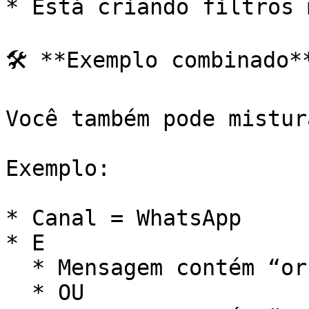
* Está criando filtros 
🛠️ **Exemplo combinado**
Você também pode mistur
Exemplo:

* Canal = WhatsApp

* E

  * Mensagem contém “orçamento”

  * OU
