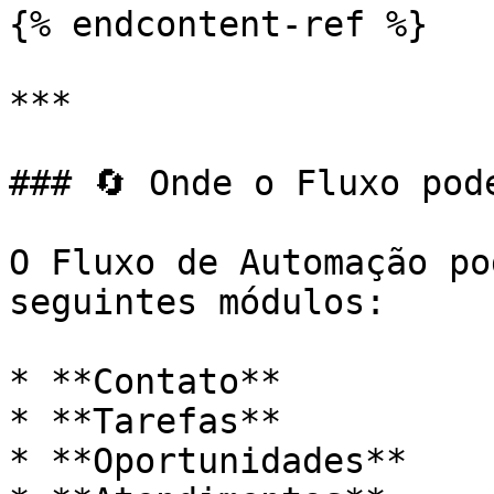
{% endcontent-ref %}

***

### 🔄 Onde o Fluxo pode
O Fluxo de Automação po
seguintes módulos:

* **Contato**

* **Tarefas**

* **Oportunidades**
