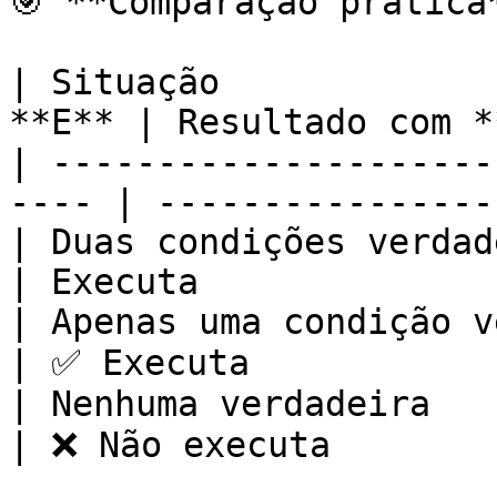
🎯 **Comparação prática*
| Situação             
**E** | Resultado com *
| ---------------------
---- | ----------------
| Duas condições verdadeiras  
| Executa              |
| Apenas uma condição verd
| ✅ Executa            
| Nenhuma verdadeira      
| ❌ Não executa        