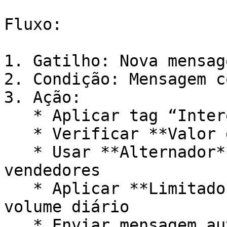
Fluxo:

1. Gatilho: Nova mensag
2. Condição: Mensagem c
3. Ação:

   * Aplicar tag “Interesse Orçamento”

   * Verificar **Valor do Campo** “Região”

   * Usar **Alternador** para distribuir entre 
vendedores

   * Aplicar **Limitador de Tempo** para controlar 
volume diário

   * Enviar mensagem automática
