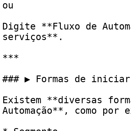
ou

Digite **Fluxo de Autom
serviços**.

***

### ▶️ Formas de iniciar
Existem **diversas form
Automação**, como por e