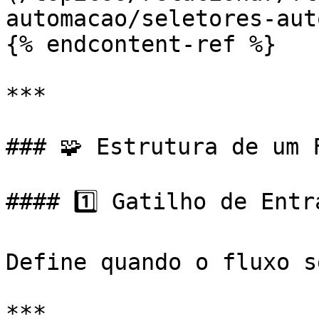
automacao/seletores-aut
{% endcontent-ref %}

***

### 🧩 Estrutura de um F
#### 1️⃣ Gatilho de Entra
Define quando o fluxo s
***
