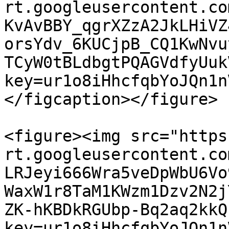
rt.googleusercontent.co
KvAvBBY_qgrXZzA2JkLHiVZ
orsYdv_6KUCjpB_CQ1KwNvu
TCyW0tBLdbgtPQAGVdfyUuk
key=ur1o8iHhcfqbYoJQn1n
</figcaption></figure>

<figure><img src="https
rt.googleusercontent.co
LRJeyi666Wra5veDpWbU6Vo
WaxW1r8TaM1KWzm1Dzv2N2j
ZK-hKBDkRGUbp-Bq2aq2kkQ
key=ur1o8iHhcfqbYoJQn1n