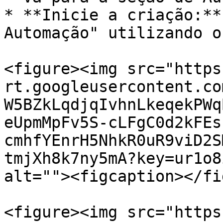
* **Inicie a criação:**
Automação" utilizando o
<figure><img src="https
rt.googleusercontent.co
W5BZkLqdjqIvhnLkeqekPWq
eUpmMpFv5S-cLFgC0d2kFEs
cmhfYEnrH5NhkR0uR9viD2S
tmjXh8k7ny5mA?key=ur1o8
alt=""><figcaption></fi
<figure><img src="https