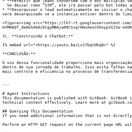
* **Permitir que leads conversem com o bot múltiplas ve
  Se deixar como “SIM”, ele irá passar pelo bot todas as vezes que o gatilho configurado for acionado.

* **Desarquivar o lead automaticamente ao iniciar o cha
será desarquivado se a instância estiver dentro do limi
<figure><img src="https://lh7-rt.googleusercontent.com/
mYMH6Qf_deAGSX6AcbCgyMBAjw09CSsgrHHuXexCOXoyp3IZ3w-eXOK
3\. **Construindo o Chatbot:**

{% embed url="<https://youtu.be/LsS7bqtHhq8>" %}

**CONCLUSÃO:**

O uso dessa funcionalidade proporciona mais organização
dentro de sua jornada de trabalho. Isso evita falhas na
mais controle e eficiência no processo de transferência
---

# Agent Instructions

This documentation is published with GitBook. GitBook i
technical content effectively. Learn more at gitbook.co
## Querying This Documentation

If you need additional information that is not directly
Perform an HTTP GET request on the current page URL wit