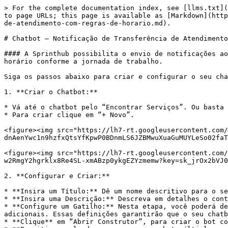
> For the complete documentation index, see [llms.txt](
to page URLs; this page is available as [Markdown](http
de-atendimento-com-regras-de-horario.md).

# Chatbot – Notificação de Transferência de Atendimento
#### A Sprinthub possibilita o envio de notificações ao
horário conforme a jornada de trabalho.

Siga os passos abaixo para criar e configurar o seu cha
1. **Criar o Chatbot:**

* Vá até o chatbot pelo “Encontrar Serviços”. Ou basta 
* Para criar clique em “+ Novo”.

<figure><img src="https://lh7-rt.googleusercontent.com/
dnAenYwc1n9hzfxQtsYfKpwP0BDnmLS6JZBMwuXuaGuMUYLeSo02faT
<figure><img src="https://lh7-rt.googleusercontent.com/
w2RmgY2hgrklx8Re4SL-xmABzp0ykgEZYzmemw?key=sk_jrOx2bVJ0
2. **Configurar e Criar:**

* **Insira um Título:** Dê um nome descritivo para o se
* **Insira uma Descrição:** Descreva em detalhes o cont
* **Configure um Gatilho:** Nesta etapa, você poderá de
adicionais. Essas definições garantirão que o seu chatb
* **Clique** em “Abrir Construtor”, para criar o bot co