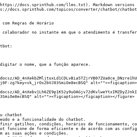
https://docs.sprinthub.com/llms.txt). Markdown versions 
s://docs.sprinthub.com/topicos/converter/chatbot/chatbot
 com Regras de Horário

 colaborador no instante em que o atendimento é transfer
tbot:

digitar o nome, que a função aparece.

docsz/AD_4nXekbZMljtoxLd1CDLvBia5TZjrVB07ZUa0ce_DNzre1hU
j0F-zg?key=sk_jrOx2bVJ03SmiOe8ecBSQ" alt=""><figcaption>
docsz/AD_4nXebv1Lh6ZE9p1K52y9uOAGjv72dKvlweYtxIMZDyZJnkI
3SmiOe8ecBSQ" alt=""><figcaption></figcaption></figure>

u chatbot

eúdo e a funcionalidade do chatbot.

finir gatilhos, condições, horários de funcionamento, co
ot funcione de forma eficiente e de acordo com as config
m as suas ações e condições.
