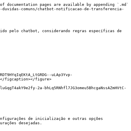
of documentation pages are available by appending `.md` 
-duvidas-comuns/chatbot-notificacao-de-transferencia-
ido pelo chatbot, considerando regras específicas de 
RDT9HYqIqEKtA_LtGRDG--uLAp3Yvp-
</figcaption></figure>

luGqgT4akY9e2fy-2a-bhLq5RNhfl7JG3omeu5BhcgaNssAZmHVtC-
nfigurações de inicialização e outras opções 
urações desejadas.
