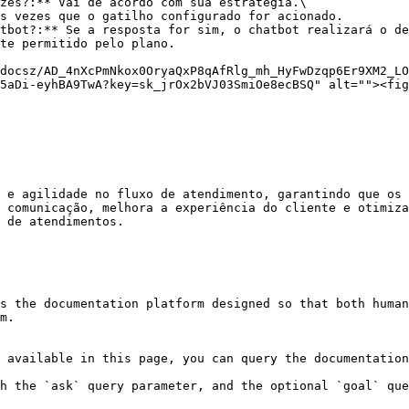
zes?:** Vai de acordo com sua estratégia.\

tbot?:** Se a resposta for sim, o chatbot realizará o de
te permitido pelo plano.

docsz/AD_4nXcPmNkox0OryaQxP8qAfRlg_mh_HyFwDzqp6Er9XM2_LO
5aDi-eyhBA9TwA?key=sk_jrOx2bVJ03SmiOe8ecBSQ" alt=""><fig
 e agilidade no fluxo de atendimento, garantindo que os 
 comunicação, melhora a experiência do cliente e otimiza
 de atendimentos.

s the documentation platform designed so that both human
m.

 available in this page, you can query the documentation
h the `ask` query parameter, and the optional `goal` que