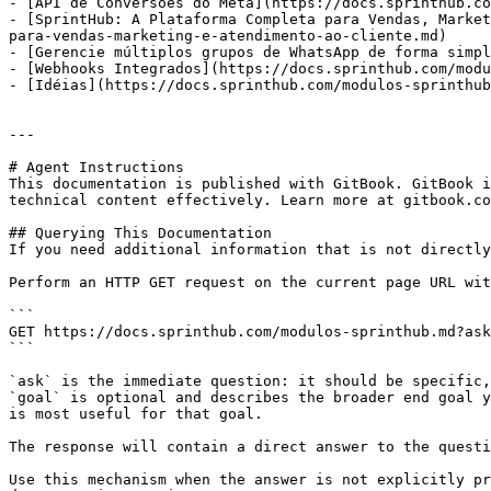
- [API de Conversões do Meta](https://docs.sprinthub.co
- [SprintHub: A Plataforma Completa para Vendas, Market
para-vendas-marketing-e-atendimento-ao-cliente.md)

- [Gerencie múltiplos grupos de WhatsApp de forma simpl
- [Webhooks Integrados](https://docs.sprinthub.com/modu
- [Idéias](https://docs.sprinthub.com/modulos-sprinthub
---

# Agent Instructions

This documentation is published with GitBook. GitBook i
technical content effectively. Learn more at gitbook.co
## Querying This Documentation

If you need additional information that is not directly
Perform an HTTP GET request on the current page URL wit
```

GET https://docs.sprinthub.com/modulos-sprinthub.md?ask
```

`ask` is the immediate question: it should be specific,
`goal` is optional and describes the broader end goal y
is most useful for that goal.

The response will contain a direct answer to the questi
Use this mechanism when the answer is not explicitly pr