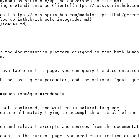
m/modulos-sprinthub/api-de-conversoes-do-meta.md)

ing e Atendimento ao Cliente](https://docs.sprinthub.com
es.](https://docs.sprinthub.com/modulos-sprinthub/gerenc
los-sprinthub/webhooks-integrados.md)

/ideias.md)

s the documentation platform designed so that both human
m.

 available in this page, you can query the documentation
h the `ask` query parameter, and the optional `goal` que
=<question>&goal=<endgoal>

 self-contained, and written in natural language.

ou are ultimately trying to accomplish on behalf of the 
on and relevant excerpts and sources from the documentat
esent in the current page, you need clarification or add