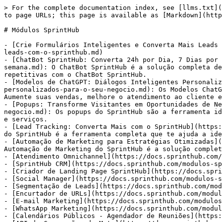
> For the complete documentation index, see [llms.txt](
to page URLs; this page is available as [Markdown](http
# Módulos SprintHub

- [Crie Formulários Inteligentes e Converta Mais Leads 
leads-com-o-sprinthub.md)

- [ChatBot SprintHub: Converta 24h por Dia, 7 Dias por 
semana.md): O ChatBot SprintHub é a solução completa de
repetitivas com o ChatBot SprintHub.

- [Modelos de ChatGPT: Diálogos Inteligentes Personaliz
personalizados-para-o-seu-negocio.md): Os Modelos ChatG
Aumente suas vendas, melhore o atendimento ao cliente e
- [Popups: Transforme Visitantes em Oportunidades de Ne
negocio.md): Os popups do SprintHub são a ferramenta id
e serviços.

- [Lead Tracking: Converta Mais com o SprintHub](https:
do SprintHub é a ferramenta completa que te ajuda a ide
- [Automação de Marketing para Estratégias Otimizadas](
Automação de Marketing do SprintHub é a solução complet
- [Atendimento Omnichannel](https://docs.sprinthub.com/
- [SprintHub CRM](https://docs.sprinthub.com/modulos-sp
- [Criador de Landing Page SprintHub](https://docs.spri
- [Social Manager](https://docs.sprinthub.com/modulos-s
- [Segmentação de Leads](https://docs.sprinthub.com/mod
- [Encurtador de URLs](https://docs.sprinthub.com/modul
- [E-mail Marketing](https://docs.sprinthub.com/modulos
- [WhatsApp Marketing](https://docs.sprinthub.com/modul
- [Calendários Públicos - Agendador de Reuniões](https: