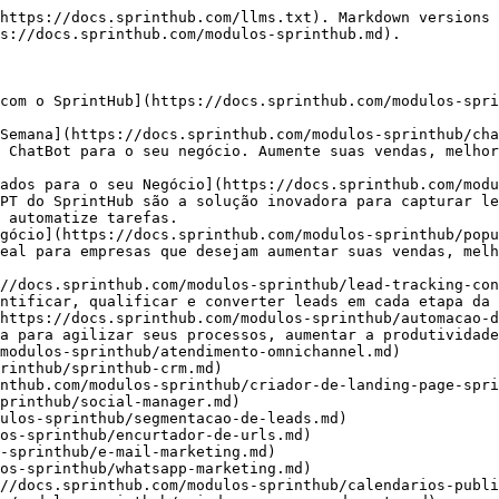
https://docs.sprinthub.com/llms.txt). Markdown versions 
s://docs.sprinthub.com/modulos-sprinthub.md).

com o SprintHub](https://docs.sprinthub.com/modulos-spr
Semana](https://docs.sprinthub.com/modulos-sprinthub/cha
 ChatBot para o seu negócio. Aumente suas vendas, melhor
ados para o seu Negócio](https://docs.sprinthub.com/modu
PT do SprintHub são a solução inovadora para capturar le
 automatize tarefas.

gócio](https://docs.sprinthub.com/modulos-sprinthub/popu
eal para empresas que desejam aumentar suas vendas, melh
//docs.sprinthub.com/modulos-sprinthub/lead-tracking-con
ntificar, qualificar e converter leads em cada etapa da 
https://docs.sprinthub.com/modulos-sprinthub/automacao-d
a para agilizar seus processos, aumentar a produtividade
modulos-sprinthub/atendimento-omnichannel.md)

rinthub/sprinthub-crm.md)

nthub.com/modulos-sprinthub/criador-de-landing-page-spri
printhub/social-manager.md)

ulos-sprinthub/segmentacao-de-leads.md)

os-sprinthub/encurtador-de-urls.md)

-sprinthub/e-mail-marketing.md)

os-sprinthub/whatsapp-marketing.md)

//docs.sprinthub.com/modulos-sprinthub/calendarios-publi