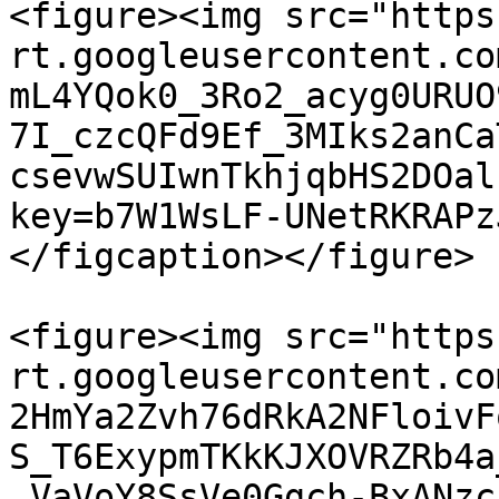
<figure><img src="https
rt.googleusercontent.co
mL4YQok0_3Ro2_acyg0URUO
7I_czcQFd9Ef_3MIks2anCa
csevwSUIwnTkhjqbHS2DOal
key=b7W1WsLF-UNetRKRAPz
</figcaption></figure>

<figure><img src="https
rt.googleusercontent.co
2HmYa2Zvh76dRkA2NFloivF
S_T6ExypmTKkKJXOVRZRb4a
_VaVoY8SsVe0Ggch-BxANzc