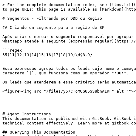
> For the complete documentation index, see [llms.txt](
to page URLs; this page is available as [Markdown](http
# Segmentos - Filtrando por DDD ou Região

## Criando um segmento para a região de SP

Após criar e nomear o segmento responsável por agrupar 
Whatsapp atende à seguinte [expressão regular](https://
```regex

55(11|12|13|14|15|16|17|18|19)\d{8,9}

```

Essa expressão agrupa todos os leads cujo número começa
caractere `|`, que funciona como um operador **OU**.

Os leads que atenderem a esse critério serão automatica
<figure><img src="/files/y57CToMUGU5SS8bnA1KF" alt=""><
---

# Agent Instructions

This documentation is published with GitBook. GitBook i
technical content effectively. Learn more at gitbook.co
## Querying This Documentation
