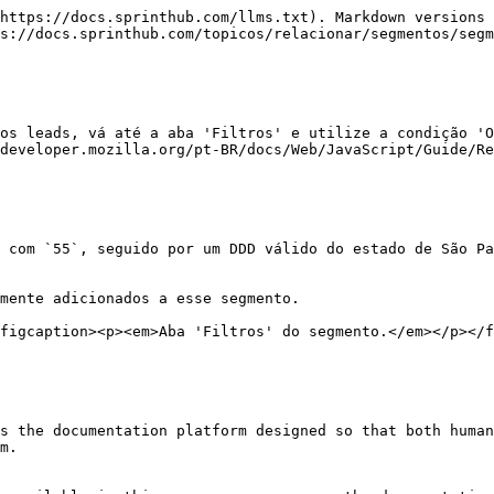
https://docs.sprinthub.com/llms.txt). Markdown versions 
s://docs.sprinthub.com/topicos/relacionar/segmentos/segm
os leads, vá até a aba 'Filtros' e utilize a condição 'O
developer.mozilla.org/pt-BR/docs/Web/JavaScript/Guide/Re
 com `55`, seguido por um DDD válido do estado de São Pa
mente adicionados a esse segmento.

figcaption><p><em>Aba 'Filtros' do segmento.</em></p></f
s the documentation platform designed so that both human
m.
