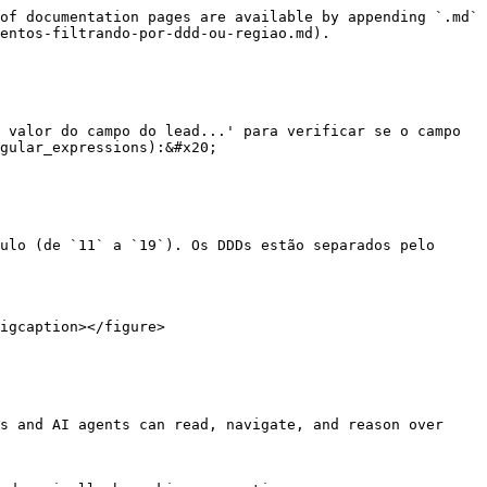
of documentation pages are available by appending `.md` 
entos-filtrando-por-ddd-ou-regiao.md).

 valor do campo do lead...' para verificar se o campo 
gular_expressions):&#x20;

ulo (de `11` a `19`). Os DDDs estão separados pelo 
igcaption></figure>

s and AI agents can read, navigate, and reason over 