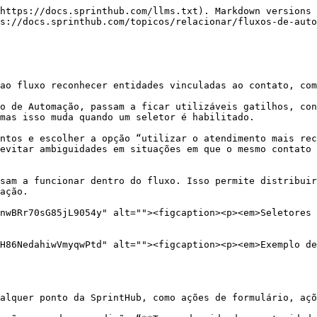
https://docs.sprinthub.com/llms.txt). Markdown versions 
s://docs.sprinthub.com/topicos/relacionar/fluxos-de-auto
ao fluxo reconhecer entidades vinculadas ao contato, com
o de Automação, passam a ficar utilizáveis gatilhos, con
mas isso muda quando um seletor é habilitado.

ntos e escolher a opção “utilizar o atendimento mais rec
evitar ambiguidades em situações em que o mesmo contato 
sam a funcionar dentro do fluxo. Isso permite distribuir
ação.

nwBRr70sG85jL9054y" alt=""><figcaption><p><em>Seletores
H86NedahiwVmyqwPtd" alt=""><figcaption><p><em>Exemplo de
alquer ponto da SprintHub, como ações de formulário, açõ