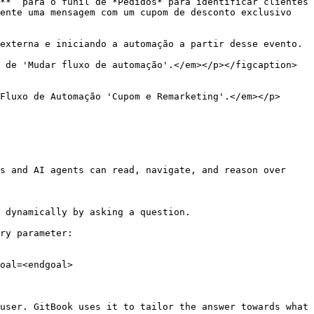
**” para o funil de *Pedidos* para identificar clientes 
ente uma mensagem com um cupom de desconto exclusivo 
externa e iniciando a automação a partir desse evento.

 de 'Mudar fluxo de automação'.</em></p></figcaption>
Fluxo de Automação 'Cupom e Remarketing'.</em></p>
s and AI agents can read, navigate, and reason over 
 dynamically by asking a question.

ry parameter:

oal=<endgoal>

user. GitBook uses it to tailor the answer towards what 