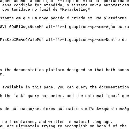
ações usando a condição “**Tempo de vida da oportunidade
 essa condição for atendida, o sistema envia automaticam
 oportunidade no funil de *Remarketing*.

stante em que um novo pedido é criado em uma plataforma 
8Vff6QdBlGugx9qxnM" alt=""><figcaption><p><em>Ação extra
PisKzbXEmAeOYafoPq" alt=""><figcaption><p><em>Dentro do 
s the documentation platform designed so that both human
m.

 available in this page, you can query the documentation
h the `ask` query parameter, and the optional `goal` que
s-de-automacao/seletores-automaticos.md?ask=<question>&g
 self-contained, and written in natural language.

ou are ultimately trying to accomplish on behalf of the 