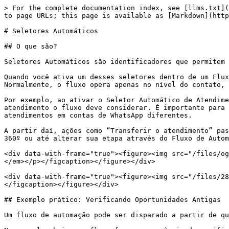
> For the complete documentation index, see [llms.txt](
to page URLs; this page is available as [Markdown](http
# Seletores Automáticos

## O que são?

Seletores Automáticos são identificadores que permitem 
Quando você ativa um desses seletores dentro de um Flux
Normalmente, o fluxo opera apenas no nível do contato, 
Por exemplo, ao ativar o Seletor Automático de Atendime
atendimento o fluxo deve considerar. É importante para 
atendimentos em contas de WhatsApp diferentes.

A partir daí, ações como “Transferir o atendimento” pas
360º ou até alterar sua etapa através do Fluxo de Autom
<div data-with-frame="true"><figure><img src="/files/og
</em></p></figcaption></figure></div>

<div data-with-frame="true"><figure><img src="/files/28
</figcaption></figure></div>

## Exemplo prático: Verificando Oportunidades Antigas

Um fluxo de automação pode ser disparado a partir de qu