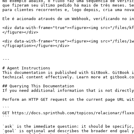
No exemplo abaixo, o fluxo faz uma sequência de verific
que fizeram seu último pedido há mais de três meses. Se
para clientes recorrentes e, logo depois, cria uma nova
Ele é acionado através de um Webhook, verificando no in
<div data-with-frame="true"><figure><img src="/files/kf
</figure></div>

<div data-with-frame="true"><figure><img src="/files/1w
</figcaption></figure></div>

---

# Agent Instructions

This documentation is published with GitBook. GitBook i
technical content effectively. Learn more at gitbook.co
## Querying This Documentation

If you need additional information that is not directly
Perform an HTTP GET request on the current page URL wit
```

GET https://docs.sprinthub.com/topicos/relacionar/fluxo
```

`ask` is the immediate question: it should be specific,
`goal` is optional and describes the broader end goal y