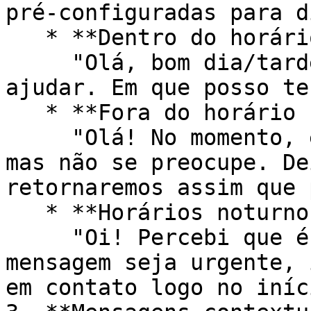
pré-configuradas para d
   * **Dentro do horário comercial (8h-18h):**\

     "Olá, bom dia/tarde! Estamos prontos para te 
ajudar. Em que posso te
   * **Fora do horário comercial (após as 18h):**\

     "Olá! No momento, estamos fora do expediente, 
mas não se preocupe. De
retornaremos assim que 
   * **Horários noturnos (22h-6h):**\

     "Oi! Percebi que é bem tarde. Caso sua 
mensagem seja urgente, 
em contato logo no iníc