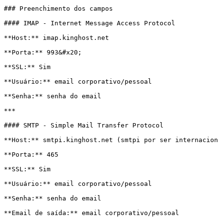
### Preenchimento dos campos

#### IMAP - Internet Message Access Protocol

**Host:** imap.kinghost.net

**Porta:** 993&#x20;

**SSL:** Sim

**Usuário:** email corporativo/pessoal

**Senha:** senha do email

***

#### SMTP - Simple Mail Transfer Protocol

**Host:** smtpi.kinghost.net (smtpi por ser internacion
**Porta:** 465

**SSL:** Sim

**Usuário:** email corporativo/pessoal

**Senha:** senha do email

**Email de saída:** email corporativo/pessoal
