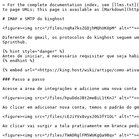
> For the complete documentation index, see [llms.txt](
to page URLs; this page is available as [Markdown](http
# IMAP e SMTP do kinghost

<figure><img src="/files/nqRa7ksZGDjhMQhUK0pM" alt=""><
Diferente do gmail, os protocolos do kinghost seguem um
Sprinthub.

{% hint style="danger" %}

Antes de iniciar, é necessário requisitar que seja habi
{% endhint %}

{% embed url="<https://king.host/wiki/artigo/como-ativa
### Passo a passo

Acesse a área de integrações e adicione uma nova conta 
<figure><img src="/files/hpuDdoJBt2meBiL1tKnJ" alt=""><
Ao clicar em adicionar nova conta, temos o padrão do gm
<figure><img src="/files/cEJiYVx8vyxJOG3fY1OL" alt=""><
Ao clicar vai surgir a tela praticamente em branca pedi
<figure><img src="/files/TWADRglFM5WUKgQa9Bqv" alt=""><