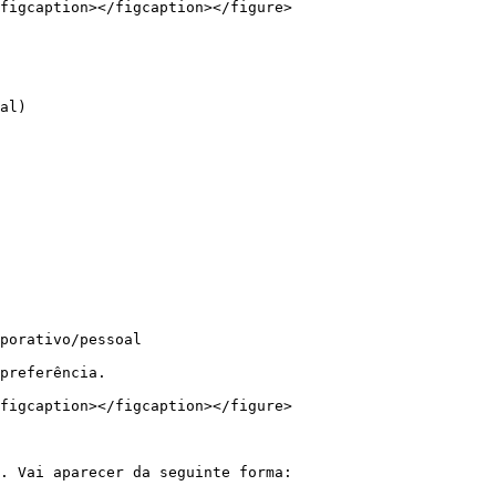
figcaption></figcaption></figure>

al)

porativo/pessoal

preferência.

figcaption></figcaption></figure>

. Vai aparecer da seguinte forma:
