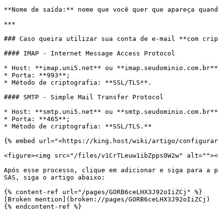
**Nome de saída:** nome que você quer que apareça quand
***

### Caso queira utilizar sua conta de e-mail **com crip
#### IMAP - Internet Message Access Protocol

* Host: **imap.uni5.net** ou **imap.seudominio.com.br**
* Porta: **993**;

* Método de criptografia: **SSL/TLS**.

#### SMTP - Simple Mail Transfer Protocol

* Host: **smtp.uni5.net** ou **smtp.seudominio.com.br**
* Porta: **465**;

* Método de criptografia: **SSL/TLS.**

{% embed url="<https://king.host/wiki/artigo/configurar
<figure><img src="/files/v1CrTLeuw1ibZpps0W2w" alt=""><
Após esse processo, clique em adicionar e siga para a p
SAS, siga o artigo abaixo:

{% content-ref url="/pages/GORB6ceLHX3J92oIiZCj" %}

[Broken mention](broken://pages/GORB6ceLHX3J92oIiZCj)

{% endcontent-ref %}
