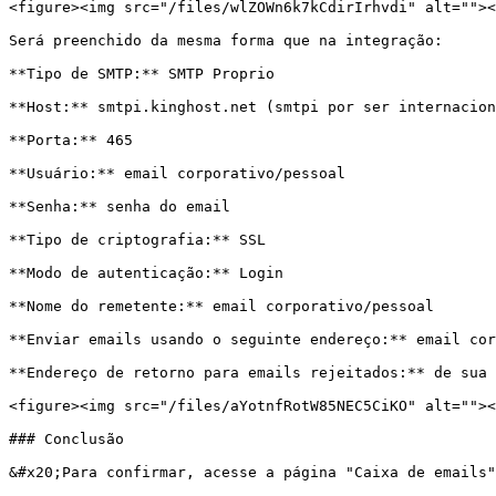
<figure><img src="/files/wlZOWn6k7kCdirIrhvdi" alt=""><
Será preenchido da mesma forma que na integração:

**Tipo de SMTP:** SMTP Proprio

**Host:** smtpi.kinghost.net (smtpi por ser internacion
**Porta:** 465

**Usuário:** email corporativo/pessoal

**Senha:** senha do email

**Tipo de criptografia:** SSL

**Modo de autenticação:** Login

**Nome do remetente:** email corporativo/pessoal

**Enviar emails usando o seguinte endereço:** email cor
**Endereço de retorno para emails rejeitados:** de sua 
<figure><img src="/files/aYotnfRotW85NEC5CiKO" alt=""><
### Conclusão

&#x20;Para confirmar, acesse a página "Caixa de emails"