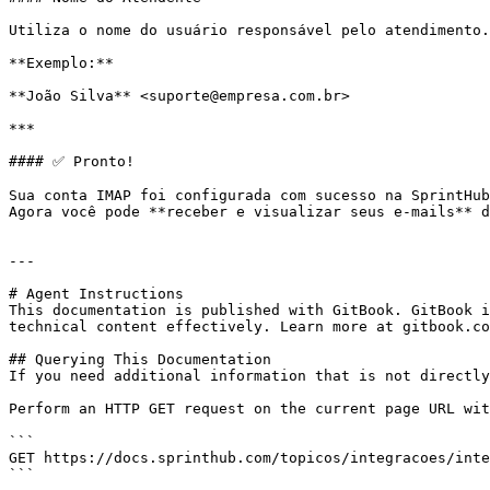
Utiliza o nome do usuário responsável pelo atendimento.

**Exemplo:**

**João Silva** <suporte@empresa.com.br>

***

#### ✅ Pronto!

Sua conta IMAP foi configurada com sucesso na SprintHub
Agora você pode **receber e visualizar seus e-mails** d
---

# Agent Instructions

This documentation is published with GitBook. GitBook i
technical content effectively. Learn more at gitbook.co
## Querying This Documentation

If you need additional information that is not directly
Perform an HTTP GET request on the current page URL wit
```

GET https://docs.sprinthub.com/topicos/integracoes/inte
```
