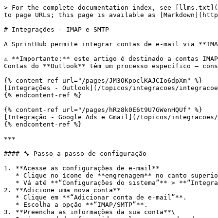
> For the complete documentation index, see [llms.txt](
to page URLs; this page is available as [Markdown](http
# Integrações - IMAP e SMTP

A SprintHub permite integrar contas de e-mail via **IMA
⚠️ **Importante:** este artigo é destinado a contas IMA
Contas do **Outlook** têm um processo específico — cons
{% content-ref url="/pages/JM3OKpoclKAJCIo6dpXm" %}

[Integrações - Outlook](/topicos/integracoes/integracoe
{% endcontent-ref %}

{% content-ref url="/pages/hRz8k0E6t9U7GWenHQUf" %}

[Integração - Google Ads e Gmail](/topicos/integracoes/
{% endcontent-ref %}

***

#### 🔧 Passo a passo de configuração

1. **Acesse as configurações de e-mail**

   * Clique no ícone de **engrenagem** no canto superior direito da SprintHub.

   * Vá até **“Configurações do sistema”** > **“Integrações” >> “IMAP”**.

2. **Adicione uma nova conta**

   * Clique em **“Adicionar conta de e-mail”**.

   * Escolha a opção **“IMAP/SMTP”**.

3. **Preencha as informações da sua conta**\
