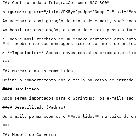
### Configurando a Integração com o SAC 360º

<figure><img src="/files/FX5yVEyuUpnY2NdepLTq" alt=""><
Ao acessar a configuração da conta de e-mail, você enco
Ao habilitar essa opção, a conta de e-mail passa a func
* Cada e-mail recebido de um **novo contato** cria auto
* O recebimento das mensagens ocorre por meio do protoc
> **Importante:** Apenas novos contatos criam automatic
***

### Marcar e-mails como lidos

Define o comportamento dos e-mails na caixa de entrada 
#### Habilitado

Após serem importados para o SprintHub, os e-mails são 
#### Desabilitado (Padrão)

Os e-mails permanecem como **não lidos** na caixa de en
***

### Modelo de Conversa
