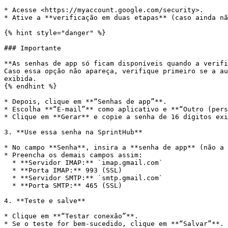
* Acesse <https://myaccount.google.com/security>.

* Ative a **verificação em duas etapas** (caso ainda nã
{% hint style="danger" %}

### Importante

**As senhas de app só ficam disponíveis quando a verifi
Caso essa opção não apareça, verifique primeiro se a au
exibida.

{% endhint %}

* Depois, clique em **“Senhas de app”**.

* Escolha **“E-mail”** como aplicativo e **“Outro (pers
* Clique em **Gerar** e copie a senha de 16 dígitos exi
3. **Use essa senha na SprintHub**

* No campo **Senha**, insira a **senha de app** (não a 
* Preencha os demais campos assim:

  * **Servidor IMAP:** `imap.gmail.com`

  * **Porta IMAP:** 993 (SSL)

  * **Servidor SMTP:** `smtp.gmail.com`

  * **Porta SMTP:** 465 (SSL)

4. **Teste e salve**

* Clique em **“Testar conexão”**.

* Se o teste for bem-sucedido, clique em **“Salvar”**.
