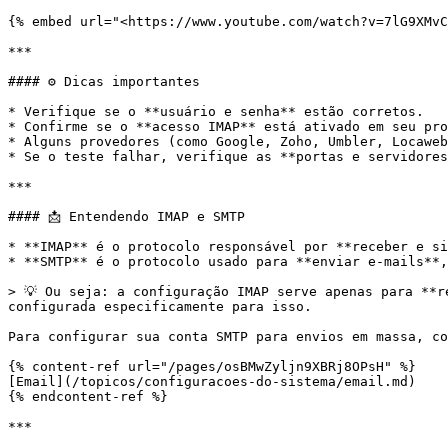
{% embed url="<https://www.youtube.com/watch?v=7lG9XMvC
***

#### ⚙️ Dicas importantes

* Verifique se o **usuário e senha** estão corretos.

* Confirme se o **acesso IMAP** está ativado em seu pro
* Alguns provedores (como Google, Zoho, Umbler, Locaweb
* Se o teste falhar, verifique as **portas e servidores
***

#### 📩 Entendendo IMAP e SMTP

* **IMAP** é o protocolo responsável por **receber e si
* **SMTP** é o protocolo usado para **enviar e-mails**,
> 💡 Ou seja: a configuração IMAP serve apenas para **r
configurada especificamente para isso.

Para configurar sua conta SMTP para envios em massa, co
{% content-ref url="/pages/osBMwZyljn9XBRj8OPsH" %}

[Email](/topicos/configuracoes-do-sistema/email.md)

{% endcontent-ref %}

***
