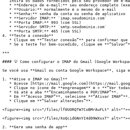
   Insira os dados fornecidos pelo seu provedor de e-mail:

   * **Endereço de e-mail:** seu endereço completo (exemplo: <contato@seudominio.com>)

   * **Usuário:** normalmente é o mesmo do e-mail

   * **Senha:** senha da conta ou senha de aplicativo

   * **Servidor IMAP:** `imap.seudominio.com`

   * **Porta IMAP:** 993 (com SSL)

   * **Servidor SMTP:** `smtp.seudominio.com`

   * **Porta SMTP:** 465 (com SSL)

4. **Teste a conexão**

   * Clique em **“Testar conexão”** para confirmar que tudo está funcionando.

   * Se o teste for bem-sucedido, clique em **“Salvar”**.

***

#### 💡 Como configurar o IMAP do Gmail (Google Workspac
Se você usa **Gmail ou conta Google Workspace**, siga e
1. **Ative o IMAP no Gmail**

   * Acesse [https://mail.google.com](https://mail.google.com/).

   * Clique no ícone de **engrenagem** ⚙️ > **“Ver todas as configurações”**.

   * Vá até a aba **“Encaminhamento e POP/IMAP”**.

   * Em **“Acesso IMAP”**, selecione **“Ativar IMAP”**.

   * Clique em **“Salvar alterações”**.

<figure><img src="/files/lf0UORQTW7CoBMrAuFLt" alt=""><
<figure><img src="/files/XoQcidGNnYI4d09WXxxT" alt=""><
2. **Gere uma senha de app**
