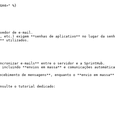
GH4>" %}

vedor de e-mail.

, etc.) exigem **senhas de aplicativo** no lugar da senh
** utilizados.

ncronizar e-mails** entre o servidor e a SprintHub.

 incluindo **envios em massa** e comunicações automática
ecebimento de mensagens**, enquanto o **envio em massa**
nsulte o tutorial dedicado:
