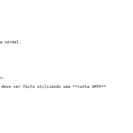
a normal.

s.

 deve ser feito utilizando uma **conta SMTP** 