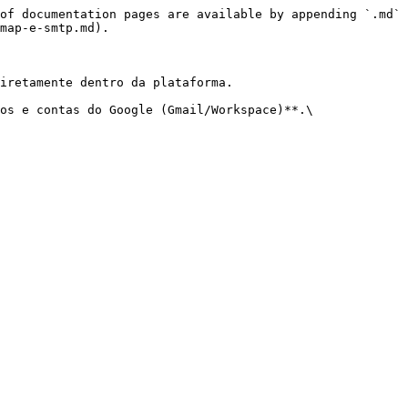
of documentation pages are available by appending `.md` 
map-e-smtp.md).

iretamente dentro da plataforma.

os e contas do Google (Gmail/Workspace)**.\
