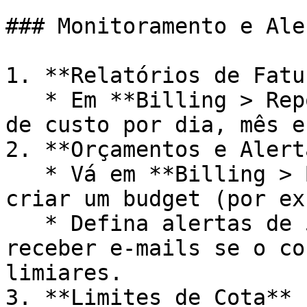
### Monitoramento e Aler
1. **Relatórios de Fatu
   * Em **Billing > Reports**, acompanhe gráficos 
de custo por dia, mês e
2. **Orçamentos e Alerta
   * Vá em **Billing > Budgets & alerts** para 
criar um budget (por ex
   * Defina alertas de 50%, 80% e 100% para 
receber e-mails se o co
limiares.

3. **Limites de Cota**
