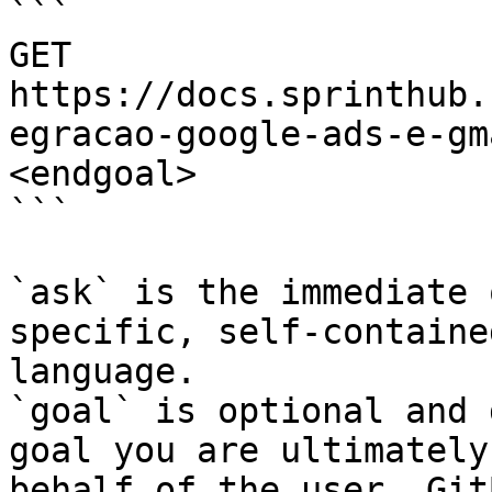
```

GET 
https://docs.sprinthub.
egracao-google-ads-e-gm
<endgoal>

```

`ask` is the immediate 
specific, self-containe
language.

`goal` is optional and 
goal you are ultimately
behalf of the user. Git