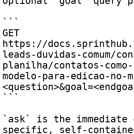
optional `goal` query p
```

GET 
https://docs.sprinthub.
leads-duvidas-comum/con
planilha/contatos-como-
modelo-para-edicao-no-m
<question>&goal=<endgoal
```

`ask` is the immediate 
specific, self-containe