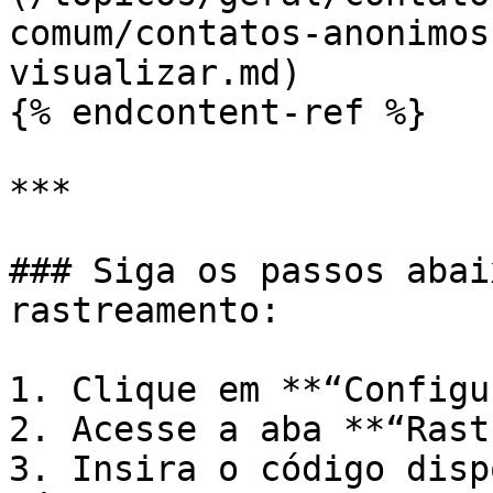
comum/contatos-anonimos
visualizar.md)

{% endcontent-ref %}

***

### Siga os passos abai
rastreamento:

1. Clique em **“Configur
2. Acesse a aba **“Rast
3. Insira o código disp