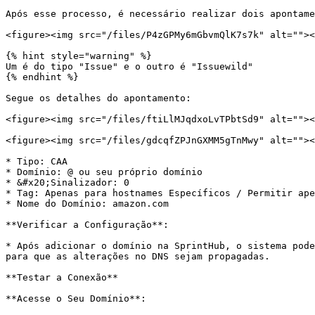
Após esse processo, é necessário realizar dois apontame
<figure><img src="/files/P4zGPMy6mGbvmQlK7s7k" alt=""><
{% hint style="warning" %}

Um é do tipo "Issue" e o outro é "Issuewild"

{% endhint %}

Segue os detalhes do apontamento:

<figure><img src="/files/ftiLlMJqdxoLvTPbtSd9" alt=""><
<figure><img src="/files/gdcqfZPJnGXMM5gTnMwy" alt=""><
* Tipo: CAA

* Domínio: @ ou seu próprio domínio

* &#x20;Sinalizador: 0

* Tag: Apenas para hostnames Específicos / Permitir ape
* Nome do Domínio: amazon.com

**Verificar a Configuração**:

* Após adicionar o domínio na SprintHub, o sistema pode
para que as alterações no DNS sejam propagadas.

**Testar a Conexão**

**Acesse o Seu Domínio**:
