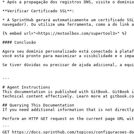
* Após a propagação dos registros DNS, visite o domínio
**Verificar Certificado SSL**:

* A SprintHub gerará automaticamente um certificado SSL
navegador). Ou utilize uma ferramenta, como a do link a
{% embed url="<https://mxtoolbox.com/supertool3>" %}

#### Conclusão

Agora seu domínio personalizado está conectado à plataf
você está pronto para maximizar a visibilidade e o impa
Se tiver dúvidas ou precisar de ajuda adicional, a equi
---

# Agent Instructions

This documentation is published with GitBook. GitBook i
technical content effectively. Learn more at gitbook.co
## Querying This Documentation

If you need additional information that is not directly
Perform an HTTP GET request on the current page URL wit
```

GET https://docs.sprinthub.com/topicos/configuracoes-do