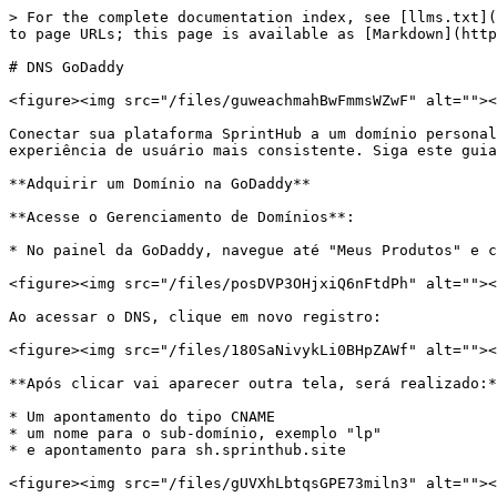
> For the complete documentation index, see [llms.txt](
to page URLs; this page is available as [Markdown](http
# DNS GoDaddy

<figure><img src="/files/guweachmahBwFmmsWZwF" alt=""><
Conectar sua plataforma SprintHub a um domínio personal
experiência de usuário mais consistente. Siga este guia
**Adquirir um Domínio na GoDaddy**

**Acesse o Gerenciamento de Domínios**:

* No painel da GoDaddy, navegue até "Meus Produtos" e c
<figure><img src="/files/posDVP3OHjxiQ6nFtdPh" alt=""><
Ao acessar o DNS, clique em novo registro:

<figure><img src="/files/180SaNivykLi0BHpZAWf" alt=""><
**Após clicar vai aparecer outra tela, será realizado:*
* Um apontamento do tipo CNAME

* um nome para o sub-domínio, exemplo "lp"

* e apontamento para sh.sprinthub.site

<figure><img src="/files/gUVXhLbtqsGPE73miln3" alt=""><