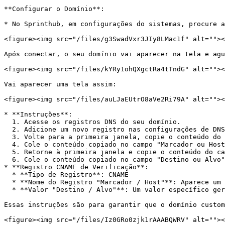
**Configurar o Domínio**:

* No Sprinthub, em configurações do sistemas, procure a
<figure><img src="/files/g3SwadVxr3JIy8LMac1f" alt=""><
Após conectar, o seu domínio vai aparecer na tela e agu
<figure><img src="/files/kYRy1ohQXgctRa4tTndG" alt=""><
Vai aparecer uma tela assim:

<figure><img src="/files/auLJaEUtrO8aVe2Ri79A" alt=""><
* **Instruções**:

  1. Acesse os registros DNS do seu domínio.

  2. Adicione um novo registro nas configurações de DNS selecionando CNAME como o tipo de registro.

  3. Volte para a primeira janela, copie o conteúdo do campo "Marcador / Host".

  4. Cole o conteúdo copiado no campo "Marcador ou Host" dos seus registros DNS.

  5. Retorne à primeira janela e copie o conteúdo do campo "Destino / Alvo".

  6. Cole o conteúdo copiado no campo "Destino ou Alvo" dos seus registros DNS.

* **Registro CNAME de Verificação**:

  * **Tipo de Registro**: CNAME

  * **Nome do Registro "Marcador / Host"**: Aparece um valor gerado (um código alfanumérico único).

  * **Valor "Destino / Alvo"**: Um valor específico gerado (também um código alfanumérico), apontando para um domínio da AWS para validação.

Essas instruções são para garantir que o domínio custom
<figure><img src="/files/Iz0GRo0zjk1rAAABQWRV" alt=""><