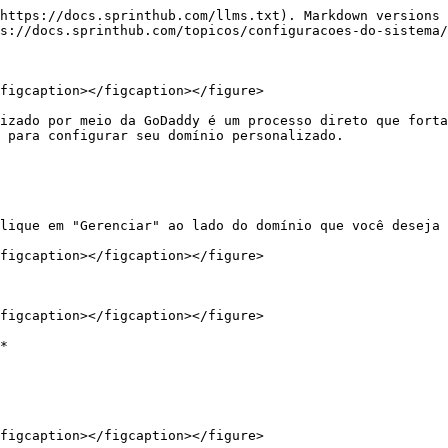
https://docs.sprinthub.com/llms.txt). Markdown versions 
s://docs.sprinthub.com/topicos/configuracoes-do-sistema/
figcaption></figcaption></figure>

izado por meio da GoDaddy é um processo direto que forta
 para configurar seu domínio personalizado.

lique em "Gerenciar" ao lado do domínio que você deseja 
figcaption></figcaption></figure>

figcaption></figcaption></figure>

*

figcaption></figcaption></figure>
