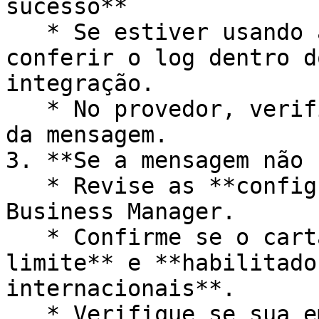
sucesso**

   * Se estiver usando a SprintHub, você pode 
conferir o log dentro d
integração.

   * No provedor, verifique os registros de status 
da mensagem.

3. **Se a mensagem não 
   * Revise as **configurações de pagamento** no 
Business Manager.

   * Confirme se o cartão está **ativo**, **com 
limite** e **habilitado
internacionais**.

   * Verifique se sua empresa está **verificada**, 