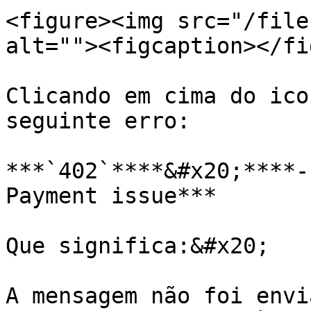
<figure><img src="/file
alt=""><figcaption></fi
Clicando em cima do ico
seguinte erro:

***`402`****&#x20;****-
Payment issue***

Que significa:&#x20;

A mensagem não foi envi