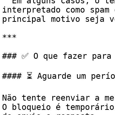
  Em alguns casos, o template pode ser 
interpretado como spam 
principal motivo seja v
***

### ✅ O que fazer para 
#### ⏳ Aguarde um perío
Não tente reenviar a me
O bloqueio é temporário